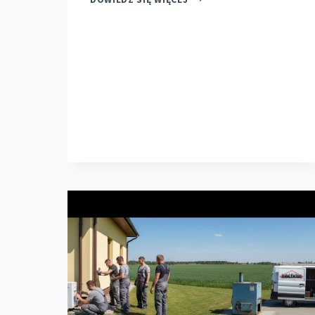
POMPY
CIEPŁA
GALMET
PRIMA
6
KW
W
RACIBORZU