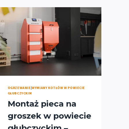
OGRZEWANIE
|
WYMIANY KOTŁÓW W POWIECIE
GŁUBCZYCKIM
Montaż pieca na
groszek w powiecie
głubczyckim –