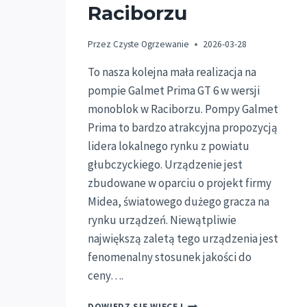
Raciborzu
Przez
Czyste Ogrzewanie
2026-03-28
To nasza kolejna mała realizacja na
pompie Galmet Prima GT 6 w wersji
monoblok w Raciborzu. Pompy Galmet
Prima to bardzo atrakcyjna propozycją
lidera lokalnego rynku z powiatu
głubczyckiego. Urządzenie jest
zbudowane w oparciu o projekt firmy
Midea, światowego dużego gracza na
rynku urządzeń. Niewątpliwie
największą zaletą tego urządzenia jest
fenomenalny stosunek jakości do
ceny….
MONTAŻ
DOWIEDZ SIĘ WIĘCEJ