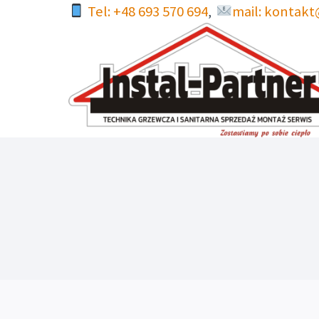
Przejdź
Tel: +48 693 570 694
mail: kontakt
,
do
treści