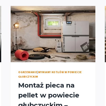
OGRZEWANIE
|
WYMIANY KOTŁÓW W POWIECIE
GŁUBCZYCKIM
Montaż pieca na
pellet w powiecie
głubczyckim –