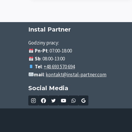
PIECA
W
POWIECIE
GŁUBCZYCKIM
–
Instal Partner
KOMPLEKSOWA
OBSŁUGA
Godziny pracy:
INSTAL
Pn-Pt
: 07:00-18:00
PARTNER
Sb
: 08:00-13:00
Tel
:
+48 693 570 694
mail
:
kontakt@instal-partner.com
Social Media