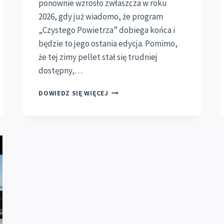
ponownie wzrosło zwłaszcza w roku
2026, gdy już wiadomo, że program
„Czystego Powietrza” dobiega końca i
będzie to jego ostania edycja. Pomimo,
że tej zimy pellet stał się trudniej
dostępny,…
MONTAŻ
DOWIEDZ SIĘ WIĘCEJ
PIECA
NA
PELLET
W
POWIECIE
GŁUBCZYCKIM
–
KOMPLEKSOWA
OBSŁUGA
W
KIETRZU,
BRANICACH,