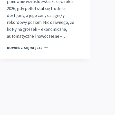
ponownie wzrosło zwłaszcza w roku
2026, gdy pellet stał się trudniej
dostępny, a jego ceny osiągnęły
rekordowy poziom. Nic dziwnego, że
kotły na groszek – ekonomiczne,
automatyczne i nowoczesne –…
MONTAŻ
DOWIEDZ SIĘ WIĘCEJ
PIECA
NA
GROSZEK
W
POWIECIE
GŁUBCZYCKIM
–
KOMPLEKSOWA
OBSŁUGA
W
KIETRZU,
BRANICACH,