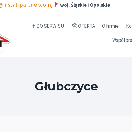
@instal-partner.com
,
woj. Śląskie i Opolskie
⛨ DO SERWISU
OFERTA
O firmie
Ko
Współpra
Głubczyce