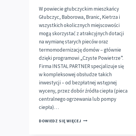
W powiecie głubczyckim mieszkańcy
Głubczyc, Baborowa, Branic, Kietrza i
wszystkich okolicznych miejscowości
mogą skorzystać z atrakcyjnych dotacji
na wymianę starych pieców oraz
termomodernizację domów – głównie
dzięki programowi „Czyste Powietrze”.
Firma INSTAL PARTNER specjalizuje się
w kompleksowej obsłudze takich
inwestycji – od bezpłatnej wstępnej
wyceny, przez dobór źródła ciepła (pieca
centralnego ogrzewania lub pompy
ciepła)…
DOTACJE
DOWIEDZ SIĘ WIĘCEJ
NA
WYMIANĘ