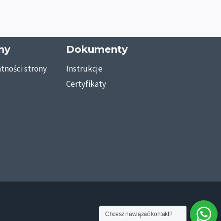
ny
Dokumenty
tności strony
Instrukcje
Certyfikaty
Chcesz nawiązać kontakt?