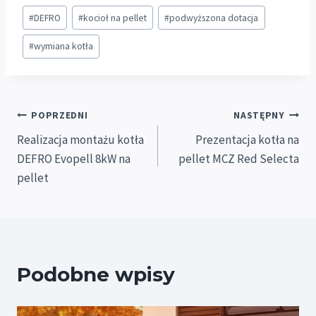
Tagi
#
DEFRO
#
kocioł na pellet
#
podwyższona dotacja
wpisu:
#
wymiana kotła
Nawigacja
POPRZEDNI
NASTĘPNY
Realizacja montażu kotła
Prezentacja kotła na
wpisu
DEFRO Evopell 8kW na
pellet MCZ Red Selecta
pellet
Podobne wpisy