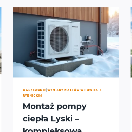
OGRZEWANIE
|
WYMIANY KOTŁÓW W POWIECIE
RYBNICKIM
Montaż pompy
ciepła Lyski –
kompleksowa