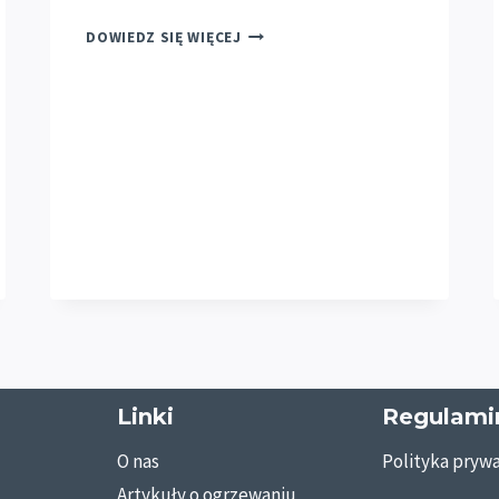
MONTAŻ
DOWIEDZ SIĘ WIĘCEJ
POMPY
CIEPŁA
LYSKI
–
KOMPLEKSOWA
WYMIANA
PIECA
Z
DOTACJĄ
W
2026
Linki
Regulami
O nas
Polityka prywa
Artykuły o ogrzewaniu