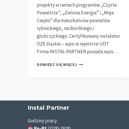
projekty w ramach programów „Czyste
Powietrze”, „Zielona Energia” i „Moje
Ciepło” dla mieszkańców powiatów
rybnickiego, raciborśkiego i
głubczyckiego. Certyfikowany instalator
OZE śląskie – wpis w rejestrze UDT
Firma INSTAL-PARTNER posiada wpis…
INSTALATOR
DOWIEDZ SIĘ WIĘCEJ
OZE
ŚLĄSKIE
I
OPOLSKIE
–
POMPY
CIEPŁA
Instal Partner
I
KOTŁY
Godziny pracy:
NA
Pn-Pt
: 07:00-18:00