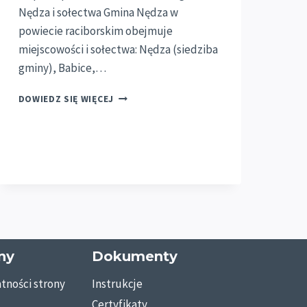
Nędza i sołectwa Gmina Nędza w
powiecie raciborskim obejmuje
miejscowości i sołectwa: Nędza (siedziba
gminy), Babice,…
MONTAŻ
DOWIEDZ SIĘ WIĘCEJ
POMPY
CIEPŁA
W
NĘDZY
–
KOMPLEKSOWA
OBSŁUGA
W
RAMACH
PROGRAMU
ny
Dokumenty
„CZYSTE
POWIETRZE”
tności strony
Instrukcje
Z
INSTAL
Certyfikaty