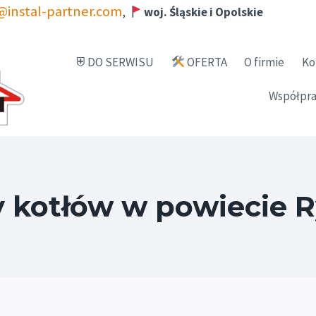
@instal-partner.com
,
woj. Śląskie i Opolskie
⛨ DO SERWISU
OFERTA
O firmie
Ko
Współpra
kotłów w powiecie 