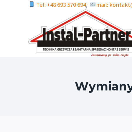
Przejdź
Tel: +48 693 570 694
mail: kontakt
,
do
treści
Wymiany 