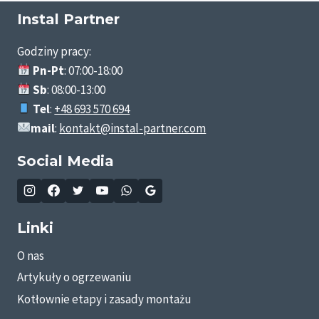
–
Instal Partner
KOMPLEKSOWA
WYMIANA
Godziny pracy:
PIECA
Z
Pn-Pt
: 07:00-18:00
DOTACJĄ
Sb
: 08:00-13:00
W
Tel
:
+48 693 570 694
2026
mail
:
kontakt@instal-partner.com
Social Media
Linki
O nas
Artykuły o ogrzewaniu
Kotłownie etapy i zasady montażu