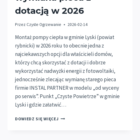
dotacją w 2026
Przez
Czyste Ogrzewanie
2026-02-14
Montaż pompy ciepła w gminie Lyski (powiat
rybnicki) w 2026 roku to obecnie jedna z
najciekawszych opcji dla właścicieli domów,
którzy chcą skorzystać z dotacji i dobrze
wykorzystać nadwyżki energii z fotowoltaiki,
jednocześnie zlecając wymianę starego pieca
firmie INSTAL PARTNER w modelu „od wyceny
po serwis”. Punkt „Czyste Powietrze” w gminie
Lyski i gdzie załatwić…
MONTAŻ
DOWIEDZ SIĘ WIĘCEJ
POMPY
CIEPŁA
LYSKI