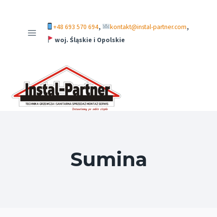
Przejdź
do
,
,
+48 693 570 694
kontakt@instal-partner.com
treści
woj. Śląskie i Opolskie
Sumina